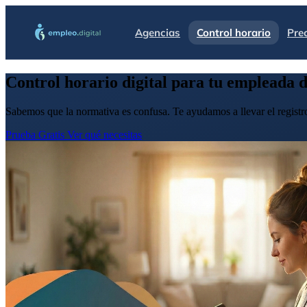
Agencias
Control horario
Pre
Control horario digital para tu empleada d
Sabemos que la normativa es confusa. Te ayudamos a llevar el registro
Prueba Gratis
Ver qué necesitas