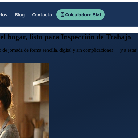
cios
Blog
Contacto
Calculadora SMI
el hogar, listo para Inspección de Trabajo
 de jornada de forma sencilla, digital y sin complicaciones — y a estar