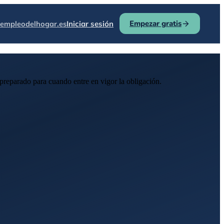
Empezar gratis
empleodelhogar.es
Iniciar sesión
 preparado para cuando entre en vigor la obligación.