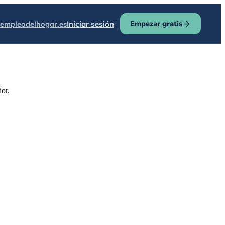
Empezar gratis
empleodelhogar.es
Iniciar sesión
or.